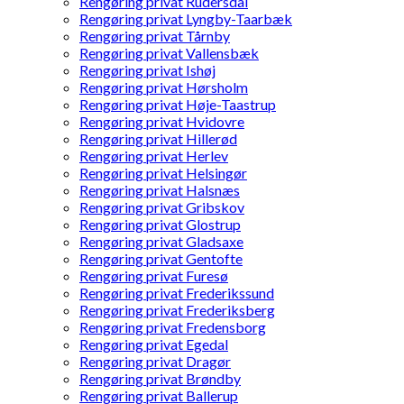
Rengøring privat Rudersdal
Rengøring privat Lyngby-Taarbæk
Rengøring privat Tårnby
Rengøring privat Vallensbæk
Rengøring privat Ishøj
Rengøring privat Hørsholm
Rengøring privat Høje-Taastrup
Rengøring privat Hvidovre
Rengøring privat Hillerød
Rengøring privat Herlev
Rengøring privat Helsingør
Rengøring privat Halsnæs
Rengøring privat Gribskov
Rengøring privat Glostrup
Rengøring privat Gladsaxe
Rengøring privat Gentofte
Rengøring privat Furesø
Rengøring privat Frederikssund
Rengøring privat Frederiksberg
Rengøring privat Fredensborg
Rengøring privat Egedal
Rengøring privat Dragør
Rengøring privat Brøndby
Rengøring privat Ballerup