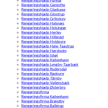
Rengøringshjælp Furesø
Rengøringshjælp Gentofte
Rengøringshjælp Gladsaxe
Rengøringshjælp Glostrup
Rengøringshjælp Gribskov
Rengøringshjælp Halsnæs
Rengøringshjælp Helsingør
Rengøringshjælp Herlev
Rengøringshjælp Hillerød
Rengøringshjælp Hvidovre
Rengøringshjælp Høje-Taastrup
Rengøringshjælp Hørsholm
Rengøringshjælp Ishøj
Rengøringshjælp København
Rengøringshjælp Lyngby-Taarbæk
Rengøringshjælp Rudersdal
Rengøringshjælp Rødovre
Rengøringshjælp Tårnby
Rengøringshjælp Vallensbæk
Rengøringshjælp Østerbro
Rengøringsfirma
Rengøringsfirma København
Rengøringsfirma Brøndby
Rengøringsfirma Ballerup