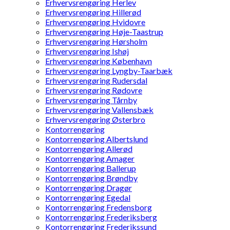
Erhvervsrengøring Herlev
Erhvervsrengøring Hillerød
Erhvervsrengøring Hvidovre
Erhvervsrengøring Høje-Taastrup
Erhvervsrengøring Hørsholm
Erhvervsrengøring Ishøj
Erhvervsrengøring København
Erhvervsrengøring Lyngby-Taarbæk
Erhvervsrengøring Rudersdal
Erhvervsrengøring Rødovre
Erhvervsrengøring Tårnby
Erhvervsrengøring Vallensbæk
Erhvervsrengøring Østerbro
Kontorrengøring
Kontorrengøring Albertslund
Kontorrengøring Allerød
Kontorrengøring Amager
Kontorrengøring Ballerup
Kontorrengøring Brøndby
Kontorrengøring Dragør
Kontorrengøring Egedal
Kontorrengøring Fredensborg
Kontorrengøring Frederiksberg
Kontorrengøring Frederikssund