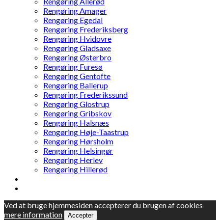
Rengøring Allerød
Rengøring Amager
Rengøring Egedal
Rengøring Frederiksberg
Rengøring Hvidovre
Rengøring Gladsaxe
Rengøring Østerbro
Rengøring Furesø
Rengøring Gentofte
Rengøring Ballerup
Rengøring Frederikssund
Rengøring Glostrup
Rengøring Gribskov
Rengøring Halsnæs
Rengøring Høje-Taastrup
Rengøring Hørsholm
Rengøring Helsingør
Rengøring Herlev
Rengøring Hillerød
Ved at bruge hjemmesiden accepterer du brugen af cookies
mere information
Accepter