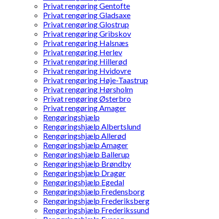
Privat rengøring Gentofte
Privat rengøring Gladsaxe
Privat rengøring Glostrup
Privat rengøring Gribskov
Privat rengøring Halsnæs
Privat rengøring Herlev
Privat rengøring Hillerød
Privat rengøring Hvidovre
Privat rengøring Høje-Taastrup
Privat rengøring Hørsholm
Privat rengøring Østerbro
Privat rengøring Amager
Rengøringshjælp
Rengøringshjælp Albertslund
Rengøringshjælp Allerød
Rengøringshjælp Amager
Rengøringshjælp Ballerup
Rengøringshjælp Brøndby
Rengøringshjælp Dragør
Rengøringshjælp Egedal
Rengøringshjælp Fredensborg
Rengøringshjælp Frederiksberg
Rengøringshjælp Frederikssund