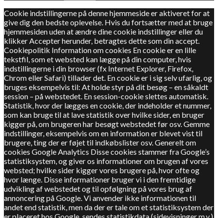
Cookie indstillingerne på denne hjemmeside er aktiveret for at
give dig den bedste oplevelse. Hvis du fortsætter med at bruge
hjemmesiden uden at ændre dine cookie indstillinger eller du
klikker Accepter herunder, betragtes dette som din accept.
Cookiepolitik Information om cookies En cookie er en lille
tekstfil, som et websted kan lægge på din computer, hvis
indstillingerne i din browser (fx Internet Explorer, Firefox,
Chrom eller Safari) tillader det. En cookie er i sig selv ufarlig, og
bruges eksempelvis til: At holde styr på dit besøg – en såkaldt
session – på webstedet. En session-cookie slettes automatisk.
Statistik, hvor der lægges en cookie, der indeholder et nummer,
som kan bruge til at lave statistik over hvilke sider, en bruger
kigger på, om brugeren har besøgt webstedet før osv. Gemme
indstillinger, eksempelvis om en information er blevet vist til
brugere, ting der er føjet til indkøbslister osv. Generelt om
cookies Google Analytics Disse cookies stammer fra Google’s
statistiksystem, og giver os informationer om brugen af vores
websted; hvilke sider kigger vores brugere på, hvor ofte og
hvor længe. Disse informationer bruger vi i den fremtidige
udvikling af webstedet og til opfølgning på vores brug af
annoncering på Google. Vi anvender ikke informationen til
andet end statistik, men da der er tale om et statistiksystem der
er placeret hos Google, sendes statistikdata (sidevisninger m.v.)