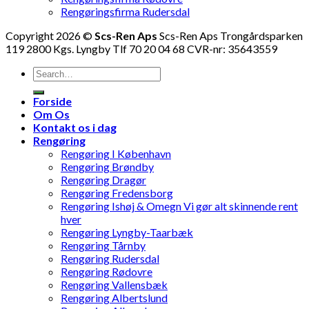
Rengøringsfirma Rudersdal
Copyright 2026 ©
Scs-Ren Aps
Scs-Ren Aps Trongårdsparken
119 2800 Kgs. Lyngby Tlf 70 20 04 68 CVR-nr: 35643559
Forside
Om Os
Kontakt os i dag
Rengøring
Rengøring I København
Rengøring Brøndby
Rengøring Dragør
Rengøring Fredensborg
Rengøring Ishøj & Omegn Vi gør alt skinnende rent
hver
Rengøring Lyngby-Taarbæk
Rengøring Tårnby
Rengøring Rudersdal
Rengøring Rødovre
Rengøring Vallensbæk
Rengøring Albertslund