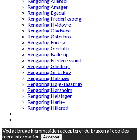
Rengøring Allerød
Rengøring Amager
Rengøring Egedal
Rengøring Frederiksberg
Rengøring Hvidovre
Rengøring Gladsaxe
Rengøring Østerbro
Rengøring Furesø
Rengøring Gentofte
Rengøring Ballerup
Rengøring Frederikssund
Rengøring Glostrup
Rengøring Gribskov
Rengøring Halsnæs
Rengøring Høje-Taastrup
Rengøring Hørsholm
Rengøring Helsingør
Rengøring Herlev
Rengøring Hillerød
Ved at bruge hjemmesiden accepterer du brugen af cookies
mere information
Accepter