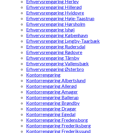
Erhvervsrengøring Herlev
Erhvervsrengøring Hillerød
Erhvervsrengøring Hvidovre
Erhvervsrengøring Høje-Taastrup
Erhvervsrengøring Hørsholm
Erhvervsrengøring Ishøj
Erhvervsrengøring København
Erhvervsrengøring Lyngby-Taarbæk
Erhvervsrengøring Rudersdal
Erhvervsrengøring Rødovre
Erhvervsrengøring Tårnby
Erhvervsrengøring Vallensbæk
Erhvervsrengøring Østerbro
Kontorrengøring
Kontorrengøring Albertslund
Kontorrengøring Allerød
Kontorrengøring Amager
Kontorrengøring Ballerup
Kontorrengøring Brøndby
Kontorrengøring Dragør
Kontorrengøring Egedal
Kontorrengøring Fredensborg
Kontorrengøring Frederiksberg
Kontorrengøring Frederikssund