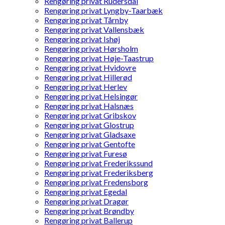
Rengøring privat Rudersdal
Rengøring privat Lyngby-Taarbæk
Rengøring privat Tårnby
Rengøring privat Vallensbæk
Rengøring privat Ishøj
Rengøring privat Hørsholm
Rengøring privat Høje-Taastrup
Rengøring privat Hvidovre
Rengøring privat Hillerød
Rengøring privat Herlev
Rengøring privat Helsingør
Rengøring privat Halsnæs
Rengøring privat Gribskov
Rengøring privat Glostrup
Rengøring privat Gladsaxe
Rengøring privat Gentofte
Rengøring privat Furesø
Rengøring privat Frederikssund
Rengøring privat Frederiksberg
Rengøring privat Fredensborg
Rengøring privat Egedal
Rengøring privat Dragør
Rengøring privat Brøndby
Rengøring privat Ballerup