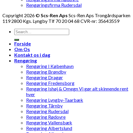
Rengøringsfirma Rudersdal
Copyright 2026 ©
Scs-Ren Aps
Scs-Ren Aps Trongårdsparken
119 2800 Kgs. Lyngby Tlf 70 20 04 68 CVR-nr: 35643559
Forside
Om Os
Kontakt os i dag
Rengøring
Rengøring I København
Rengøring Brøndby
Rengøring Dragør
Rengøring Fredensborg
Rengøring Ishøj & Omegn Vi gør alt skinnende rent
hver
Rengøring Lyngby-Taarbæk
Rengøring Tårnby
Rengøring Rudersdal
Rengøring Rødovre
Rengøring Vallensbæk
Rengøring Albertslund