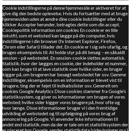
Cookie indstillingerne på denne hjemmeside er aktiveret for at
give dig den bedste oplevelse. Hvis du fortsætter med at bruge
hjemmesiden uden at ændre dine cookie indstillinger eller du
klikker Accepter herunder, betragtes dette som din accept.
Cookiepolitik Information om cookies En cookie er en lille
tekstfil, som et websted kan lægge på din computer, hvis
indstillingerne i din browser (fx Internet Explorer, Firefox,
Chrom eller Safari) tillader det. En cookie er i sig selv ufarlig, og
bruges eksempelvis til: At holde styr på dit besøg – en såkaldt
session – på webstedet. En session-cookie slettes automatisk.
Statistik, hvor der lægges en cookie, der indeholder et nummer,
som kan bruge til at lave statistik over hvilke sider, en bruger
kigger på, om brugeren har besøgt webstedet før osv. Gemme
indstillinger, eksempelvis om en information er blevet vist til
brugere, ting der er føjet til indkøbslister osv. Generelt om
cookies Google Analytics Disse cookies stammer fra Google’s
statistiksystem, og giver os informationer om brugen af vores
websted; hvilke sider kigger vores brugere på, hvor ofte og
hvor længe. Disse informationer bruger vi i den fremtidige
udvikling af webstedet og til opfølgning på vores brug af
annoncering på Google. Vi anvender ikke informationen til
andet end statistik, men da der er tale om et statistiksystem der
er placeret hos Google, sendes statistikdata (sidevisninger m.v.)