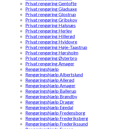
Privat rengøring Gentofte
Privat rengøring Gladsaxe
Privat rengøring Glostrup
Privat rengøring Gribskov
Privat rengøring Halsnæs
Privat rengøring Herlev
Privat rengøring Hillerød
Privat rengøring Hvidovre
Privat rengøring Høje-Taastrup
Privat rengøring Hørsholm
Privat rengøring Østerbro
Privat rengøring Amager
Rengøringshjælp
Rengøringshjælp Albertslund
Rengøringshjælp Allerød
Rengøringshjælp Amager
Rengøringshjælp Ballerup
Rengøringshjælp Brøndby
Rengøringshjælp Dragør
Rengøringshjælp Egedal
Rengøringshjælp Fredensborg
Rengøringshjælp Frederiksberg
Rengøringshjælp Frederikssund