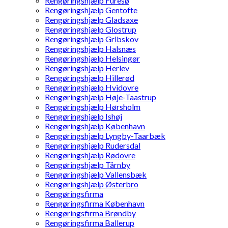
Rengøringshjælp Furesø
Rengøringshjælp Gentofte
Rengøringshjælp Gladsaxe
Rengøringshjælp Glostrup
Rengøringshjælp Gribskov
Rengøringshjælp Halsnæs
Rengøringshjælp Helsingør
Rengøringshjælp Herlev
Rengøringshjælp Hillerød
Rengøringshjælp Hvidovre
Rengøringshjælp Høje-Taastrup
Rengøringshjælp Hørsholm
Rengøringshjælp Ishøj
Rengøringshjælp København
Rengøringshjælp Lyngby-Taarbæk
Rengøringshjælp Rudersdal
Rengøringshjælp Rødovre
Rengøringshjælp Tårnby
Rengøringshjælp Vallensbæk
Rengøringshjælp Østerbro
Rengøringsfirma
Rengøringsfirma København
Rengøringsfirma Brøndby
Rengøringsfirma Ballerup