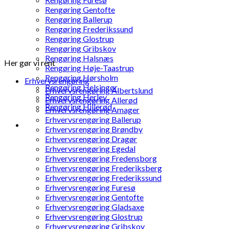
Rengøring Gentofte
Rengøring Ballerup
Rengøring Frederikssund
Rengøring Glostrup
Rengøring Gribskov
Rengøring Halsnæs
Her gør vi rent
Rengøring Høje-Taastrup
Rengøring Hørsholm
Erhvervsrengøring
Rengøring Helsingør
Erhvervsrengøring Albertslund
Rengøring Herlev
Erhvervsrengøring Allerød
Rengøring Hillerød
Erhvervsrengøring Amager
Erhvervsrengøring Ballerup
Erhvervsrengøring Brøndby
Erhvervsrengøring Dragør
Erhvervsrengøring Egedal
Erhvervsrengøring Fredensborg
Erhvervsrengøring Frederiksberg
Erhvervsrengøring Frederikssund
Erhvervsrengøring Furesø
Erhvervsrengøring Gentofte
Erhvervsrengøring Gladsaxe
Erhvervsrengøring Glostrup
Erhvervsrengøring Gribskov