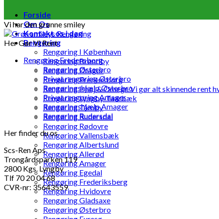
Forside
Om Os
Vi har den grønne smiley
Kontakt os i dag
Rengøring
Her Gør Vi Rent
Rengøring I København
Rengøring Fredensborg
Rengøring Brøndby
Rengøring Østerbro
Rengøring Dragør
Privat rengøring Østerbro
Rengøring Fredensborg
Rengøringshjælp Østerbro
Rengøring Ishøj & Omegn Vi gør alt skinnende rent h
Privat rengøring Amager
Rengøring Lyngby-Taarbæk
Rengøringshjælp Amager
Rengøring Tårnby
Rengøring Rudersdal
Rengøring Rudersdal
Rengøring Rødovre
Her finder du os
Rengøring Vallensbæk
Rengøring Albertslund
Scs-Ren Aps
Rengøring Allerød
Trongårdsparken 119
Rengøring Amager
2800 Kgs. Lyngby
Rengøring Egedal
Tlf 70 20 04 68
Rengøring Frederiksberg
CVR-nr: 35643559
Rengøring Hvidovre
Rengøring Gladsaxe
Rengøring Østerbro
Rengøring Furesø