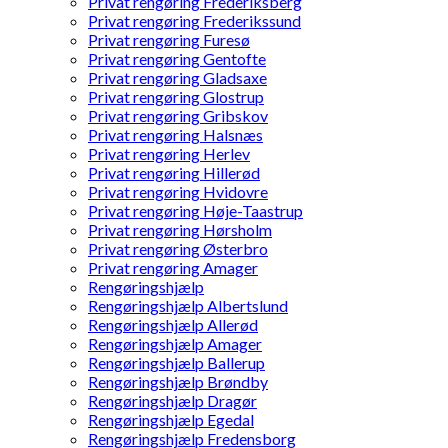
Privat rengøring Frederiksberg
Privat rengøring Frederikssund
Privat rengøring Furesø
Privat rengøring Gentofte
Privat rengøring Gladsaxe
Privat rengøring Glostrup
Privat rengøring Gribskov
Privat rengøring Halsnæs
Privat rengøring Herlev
Privat rengøring Hillerød
Privat rengøring Hvidovre
Privat rengøring Høje-Taastrup
Privat rengøring Hørsholm
Privat rengøring Østerbro
Privat rengøring Amager
Rengøringshjælp
Rengøringshjælp Albertslund
Rengøringshjælp Allerød
Rengøringshjælp Amager
Rengøringshjælp Ballerup
Rengøringshjælp Brøndby
Rengøringshjælp Dragør
Rengøringshjælp Egedal
Rengøringshjælp Fredensborg