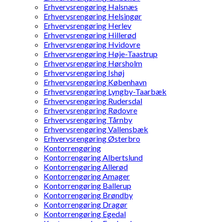
Erhvervsrengøring Halsnæs
Erhvervsrengøring Helsingør
Erhvervsrengøring Herlev
Erhvervsrengøring Hillerød
Erhvervsrengøring Hvidovre
Erhvervsrengøring Høje-Taastrup
Erhvervsrengøring Hørsholm
Erhvervsrengøring Ishøj
Erhvervsrengøring København
Erhvervsrengøring Lyngby-Taarbæk
Erhvervsrengøring Rudersdal
Erhvervsrengøring Rødovre
Erhvervsrengøring Tårnby
Erhvervsrengøring Vallensbæk
Erhvervsrengøring Østerbro
Kontorrengøring
Kontorrengøring Albertslund
Kontorrengøring Allerød
Kontorrengøring Amager
Kontorrengøring Ballerup
Kontorrengøring Brøndby
Kontorrengøring Dragør
Kontorrengøring Egedal