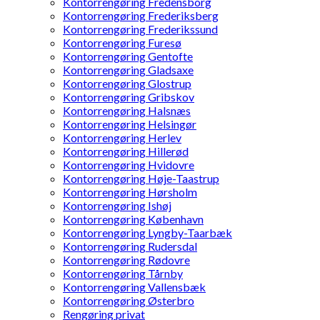
Kontorrengøring Fredensborg
Kontorrengøring Frederiksberg
Kontorrengøring Frederikssund
Kontorrengøring Furesø
Kontorrengøring Gentofte
Kontorrengøring Gladsaxe
Kontorrengøring Glostrup
Kontorrengøring Gribskov
Kontorrengøring Halsnæs
Kontorrengøring Helsingør
Kontorrengøring Herlev
Kontorrengøring Hillerød
Kontorrengøring Hvidovre
Kontorrengøring Høje-Taastrup
Kontorrengøring Hørsholm
Kontorrengøring Ishøj
Kontorrengøring København
Kontorrengøring Lyngby-Taarbæk
Kontorrengøring Rudersdal
Kontorrengøring Rødovre
Kontorrengøring Tårnby
Kontorrengøring Vallensbæk
Kontorrengøring Østerbro
Rengøring privat