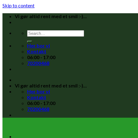
Skip to content
Vi gør altid rent med et smil :-)...
Her bor vi
Kontakt
06:00 - 17:00
70200468
Vi gør altid rent med et smil :-)...
Her bor vi
Kontakt
06:00 - 17:00
70200468