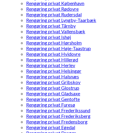
Rengøring privat København
Rengøring privat Rødovre
Rengøring privat Rudersdal
Rengøring privat Lyngby-Taarbæk
Rengøring privat Tårnby
Rengøring privat Vallensbæk
Rengøring privat Ishøj
Rengøring privat Hørsholm
Rengøring privat Høje-Taastrup
Rengøring privat Hvidovre
Rengøring privat Hillerød
Rengøring privat Herlev
Rengøring privat Helsingør
Rengøring privat Halsnæs
Rengøring privat Gribskov
Rengøring privat Glostrup
Rengøring privat Gladsaxe
Rengøring privat Gentofte
Rengøring privat Furesø
Rengøring privat Frederikssund
Rengøring privat Frederiksberg
Rengøring privat Fredensborg
Rengøring privat Egedal
Rengøring privat Dragør