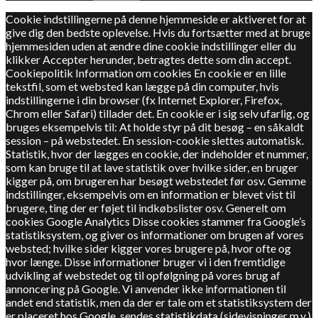
Cookie indstillingerne på denne hjemmeside er aktiveret for at
give dig den bedste oplevelse. Hvis du fortsætter med at bruge
hjemmesiden uden at ændre dine cookie indstillinger eller du
klikker Accepter herunder, betragtes dette som din accept.
Cookiepolitik Information om cookies En cookie er en lille
tekstfil, som et websted kan lægge på din computer, hvis
indstillingerne i din browser (fx Internet Explorer, Firefox,
Chrom eller Safari) tillader det. En cookie er i sig selv ufarlig, og
bruges eksempelvis til: At holde styr på dit besøg – en såkaldt
session – på webstedet. En session-cookie slettes automatisk.
Statistik, hvor der lægges en cookie, der indeholder et nummer,
som kan bruge til at lave statistik over hvilke sider, en bruger
kigger på, om brugeren har besøgt webstedet før osv. Gemme
indstillinger, eksempelvis om en information er blevet vist til
brugere, ting der er føjet til indkøbslister osv. Generelt om
cookies Google Analytics Disse cookies stammer fra Google’s
statistiksystem, og giver os informationer om brugen af vores
websted; hvilke sider kigger vores brugere på, hvor ofte og
hvor længe. Disse informationer bruger vi i den fremtidige
udvikling af webstedet og til opfølgning på vores brug af
annoncering på Google. Vi anvender ikke informationen til
andet end statistik, men da der er tale om et statistiksystem der
er placeret hos Google, sendes statistikdata (sidevisninger m.v.)