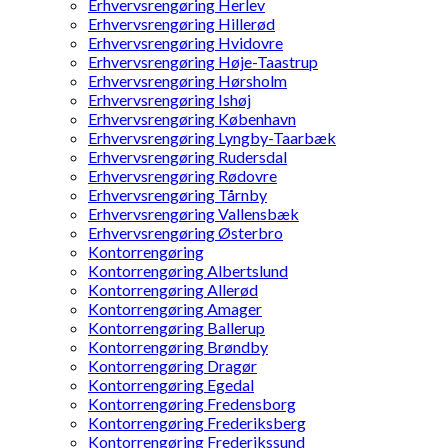
Erhvervsrengøring Herlev
Erhvervsrengøring Hillerød
Erhvervsrengøring Hvidovre
Erhvervsrengøring Høje-Taastrup
Erhvervsrengøring Hørsholm
Erhvervsrengøring Ishøj
Erhvervsrengøring København
Erhvervsrengøring Lyngby-Taarbæk
Erhvervsrengøring Rudersdal
Erhvervsrengøring Rødovre
Erhvervsrengøring Tårnby
Erhvervsrengøring Vallensbæk
Erhvervsrengøring Østerbro
Kontorrengøring
Kontorrengøring Albertslund
Kontorrengøring Allerød
Kontorrengøring Amager
Kontorrengøring Ballerup
Kontorrengøring Brøndby
Kontorrengøring Dragør
Kontorrengøring Egedal
Kontorrengøring Fredensborg
Kontorrengøring Frederiksberg
Kontorrengøring Frederikssund