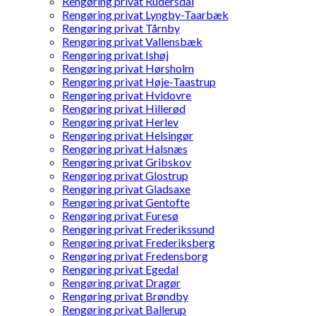
Rengøring privat Rudersdal
Rengøring privat Lyngby-Taarbæk
Rengøring privat Tårnby
Rengøring privat Vallensbæk
Rengøring privat Ishøj
Rengøring privat Hørsholm
Rengøring privat Høje-Taastrup
Rengøring privat Hvidovre
Rengøring privat Hillerød
Rengøring privat Herlev
Rengøring privat Helsingør
Rengøring privat Halsnæs
Rengøring privat Gribskov
Rengøring privat Glostrup
Rengøring privat Gladsaxe
Rengøring privat Gentofte
Rengøring privat Furesø
Rengøring privat Frederikssund
Rengøring privat Frederiksberg
Rengøring privat Fredensborg
Rengøring privat Egedal
Rengøring privat Dragør
Rengøring privat Brøndby
Rengøring privat Ballerup