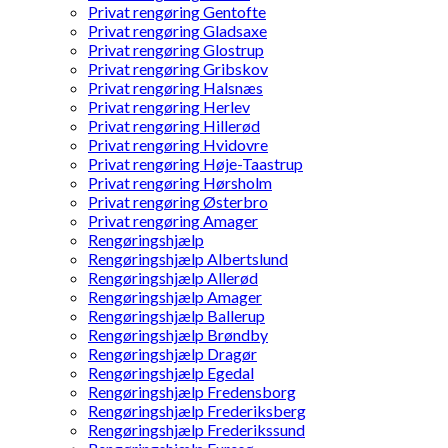
Privat rengøring Gentofte
Privat rengøring Gladsaxe
Privat rengøring Glostrup
Privat rengøring Gribskov
Privat rengøring Halsnæs
Privat rengøring Herlev
Privat rengøring Hillerød
Privat rengøring Hvidovre
Privat rengøring Høje-Taastrup
Privat rengøring Hørsholm
Privat rengøring Østerbro
Privat rengøring Amager
Rengøringshjælp
Rengøringshjælp Albertslund
Rengøringshjælp Allerød
Rengøringshjælp Amager
Rengøringshjælp Ballerup
Rengøringshjælp Brøndby
Rengøringshjælp Dragør
Rengøringshjælp Egedal
Rengøringshjælp Fredensborg
Rengøringshjælp Frederiksberg
Rengøringshjælp Frederikssund