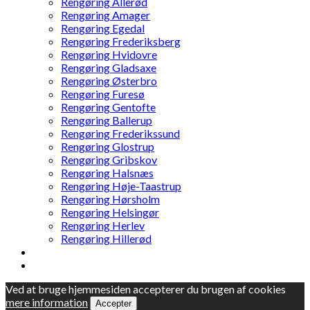
Rengøring Allerød
Rengøring Amager
Rengøring Egedal
Rengøring Frederiksberg
Rengøring Hvidovre
Rengøring Gladsaxe
Rengøring Østerbro
Rengøring Furesø
Rengøring Gentofte
Rengøring Ballerup
Rengøring Frederikssund
Rengøring Glostrup
Rengøring Gribskov
Rengøring Halsnæs
Rengøring Høje-Taastrup
Rengøring Hørsholm
Rengøring Helsingør
Rengøring Herlev
Rengøring Hillerød
Ved at bruge hjemmesiden accepterer du brugen af cookies
mere information
Accepter