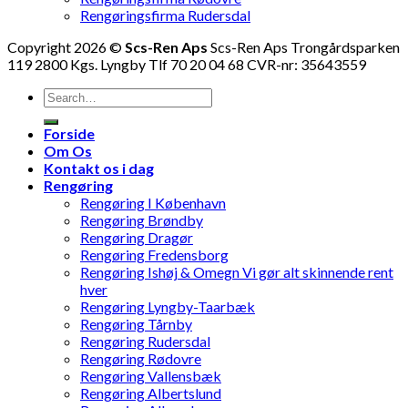
Rengøringsfirma Rudersdal
Copyright 2026 ©
Scs-Ren Aps
Scs-Ren Aps Trongårdsparken
119 2800 Kgs. Lyngby Tlf 70 20 04 68 CVR-nr: 35643559
Forside
Om Os
Kontakt os i dag
Rengøring
Rengøring I København
Rengøring Brøndby
Rengøring Dragør
Rengøring Fredensborg
Rengøring Ishøj & Omegn Vi gør alt skinnende rent
hver
Rengøring Lyngby-Taarbæk
Rengøring Tårnby
Rengøring Rudersdal
Rengøring Rødovre
Rengøring Vallensbæk
Rengøring Albertslund