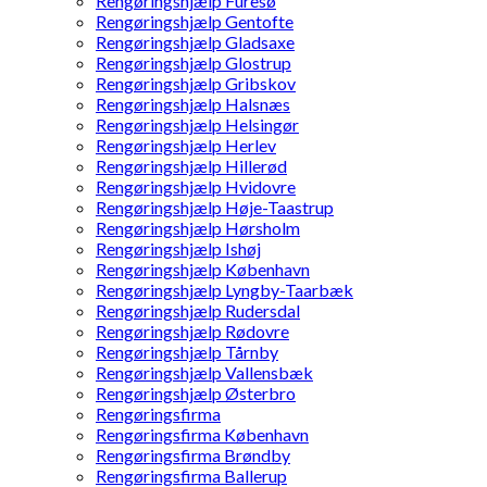
Rengøringshjælp Furesø
Rengøringshjælp Gentofte
Rengøringshjælp Gladsaxe
Rengøringshjælp Glostrup
Rengøringshjælp Gribskov
Rengøringshjælp Halsnæs
Rengøringshjælp Helsingør
Rengøringshjælp Herlev
Rengøringshjælp Hillerød
Rengøringshjælp Hvidovre
Rengøringshjælp Høje-Taastrup
Rengøringshjælp Hørsholm
Rengøringshjælp Ishøj
Rengøringshjælp København
Rengøringshjælp Lyngby-Taarbæk
Rengøringshjælp Rudersdal
Rengøringshjælp Rødovre
Rengøringshjælp Tårnby
Rengøringshjælp Vallensbæk
Rengøringshjælp Østerbro
Rengøringsfirma
Rengøringsfirma København
Rengøringsfirma Brøndby
Rengøringsfirma Ballerup