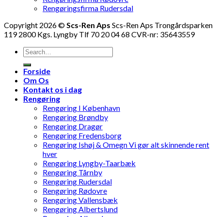
Rengøringsfirma Rudersdal
Copyright 2026 ©
Scs-Ren Aps
Scs-Ren Aps Trongårdsparken
119 2800 Kgs. Lyngby Tlf 70 20 04 68 CVR-nr: 35643559
Forside
Om Os
Kontakt os i dag
Rengøring
Rengøring I København
Rengøring Brøndby
Rengøring Dragør
Rengøring Fredensborg
Rengøring Ishøj & Omegn Vi gør alt skinnende rent
hver
Rengøring Lyngby-Taarbæk
Rengøring Tårnby
Rengøring Rudersdal
Rengøring Rødovre
Rengøring Vallensbæk
Rengøring Albertslund