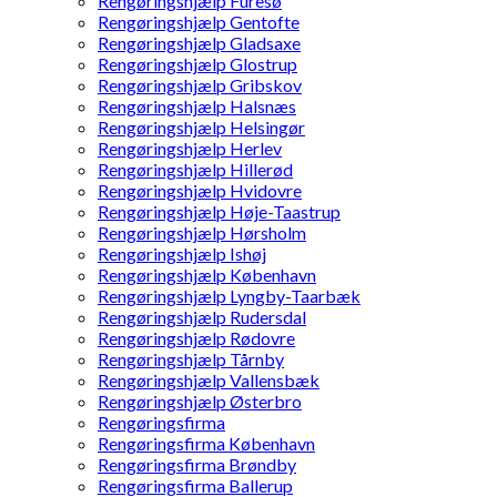
Rengøringshjælp Furesø
Rengøringshjælp Gentofte
Rengøringshjælp Gladsaxe
Rengøringshjælp Glostrup
Rengøringshjælp Gribskov
Rengøringshjælp Halsnæs
Rengøringshjælp Helsingør
Rengøringshjælp Herlev
Rengøringshjælp Hillerød
Rengøringshjælp Hvidovre
Rengøringshjælp Høje-Taastrup
Rengøringshjælp Hørsholm
Rengøringshjælp Ishøj
Rengøringshjælp København
Rengøringshjælp Lyngby-Taarbæk
Rengøringshjælp Rudersdal
Rengøringshjælp Rødovre
Rengøringshjælp Tårnby
Rengøringshjælp Vallensbæk
Rengøringshjælp Østerbro
Rengøringsfirma
Rengøringsfirma København
Rengøringsfirma Brøndby
Rengøringsfirma Ballerup