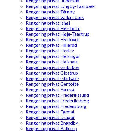
Rengøring privat Rudersdal
Rengøring privat Lyngby-Taarbæk
Rengøring privat Tårnby
Rengøring privat Vallensbæk
Rengøring privat Ishøj
Rengøring privat Hørsholm
Rengøring privat Høje-Taastrup
Rengøring privat Hvidovre
Rengøring privat Hillerød
Rengøring privat Herlev
Rengøring privat Helsingør
Rengøring privat Halsnæs
Rengøring privat Gribskov
Rengøring privat Glostrup
Rengøring privat Gladsaxe
Rengøring privat Gentofte
Rengøring privat Furesø
Rengøring privat Frederikssund
Rengøring privat Frederiksberg
Rengøring privat Fredensborg
Rengøring privat Egedal
Rengøring privat Dragør
Rengøring privat Brøndby
Rengøring privat Ballerup