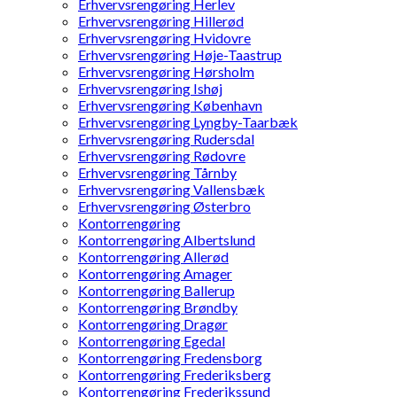
Erhvervsrengøring Herlev
Erhvervsrengøring Hillerød
Erhvervsrengøring Hvidovre
Erhvervsrengøring Høje-Taastrup
Erhvervsrengøring Hørsholm
Erhvervsrengøring Ishøj
Erhvervsrengøring København
Erhvervsrengøring Lyngby-Taarbæk
Erhvervsrengøring Rudersdal
Erhvervsrengøring Rødovre
Erhvervsrengøring Tårnby
Erhvervsrengøring Vallensbæk
Erhvervsrengøring Østerbro
Kontorrengøring
Kontorrengøring Albertslund
Kontorrengøring Allerød
Kontorrengøring Amager
Kontorrengøring Ballerup
Kontorrengøring Brøndby
Kontorrengøring Dragør
Kontorrengøring Egedal
Kontorrengøring Fredensborg
Kontorrengøring Frederiksberg
Kontorrengøring Frederikssund