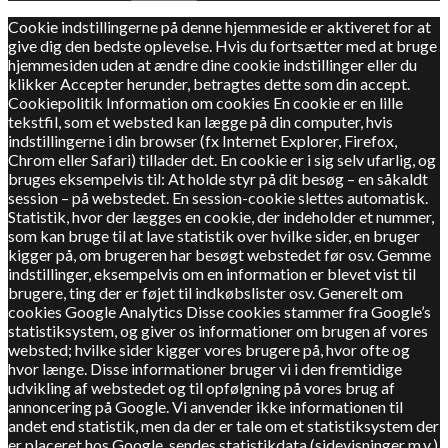
Cookie indstillingerne på denne hjemmeside er aktiveret for at
give dig den bedste oplevelse. Hvis du fortsætter med at bruge
hjemmesiden uden at ændre dine cookie indstillinger eller du
klikker Accepter herunder, betragtes dette som din accept.
Cookiepolitik Information om cookies En cookie er en lille
tekstfil, som et websted kan lægge på din computer, hvis
indstillingerne i din browser (fx Internet Explorer, Firefox,
Chrom eller Safari) tillader det. En cookie er i sig selv ufarlig, og
bruges eksempelvis til: At holde styr på dit besøg – en såkaldt
session – på webstedet. En session-cookie slettes automatisk.
Statistik, hvor der lægges en cookie, der indeholder et nummer,
som kan bruge til at lave statistik over hvilke sider, en bruger
kigger på, om brugeren har besøgt webstedet før osv. Gemme
indstillinger, eksempelvis om en information er blevet vist til
brugere, ting der er føjet til indkøbslister osv. Generelt om
cookies Google Analytics Disse cookies stammer fra Google’s
statistiksystem, og giver os informationer om brugen af vores
websted; hvilke sider kigger vores brugere på, hvor ofte og
hvor længe. Disse informationer bruger vi i den fremtidige
udvikling af webstedet og til opfølgning på vores brug af
annoncering på Google. Vi anvender ikke informationen til
andet end statistik, men da der er tale om et statistiksystem der
er placeret hos Google, sendes statistikdata (sidevisninger m.v.)