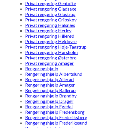
Privat rengøring Gentofte
Privat rengøring Gladsaxe
Privat rengøring Glostrup
Privat rengøring Gribskov
Privat rengøring Halsnæs
Privat rengøring Herlev
Privat rengøring Hillerød
Privat rengøring Hvidovre
Privat rengøring Høje-Taastrup
Privat rengøring Hørsholm
Privat rengøring Østerbro
Privat rengøring Amager
Rengøringshjælp
Rengøringshjælp Albertslund
Rengøringshjælp Allerød
Rengøringshjælp Amager
Rengøringshjælp Ballerup
Rengøringshjælp Brøndby
Rengøringshjælp Dragør
Rengøringshjælp Egedal
Rengøringshjælp Fredensborg
Rengøringshjælp Frederiksberg
Rengøringshjælp Frederikssund