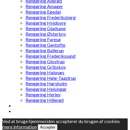
Rengøring Allerød
Rengøring Amager
Rengøring Egedal
Rengøring Frederiksberg
Rengøring Hvidovre
Rengøring Gladsaxe
Rengøring Østerbro
Rengøring Furesø
Rengøring Gentofte
Rengøring Ballerup
Rengøring Frederikssund
Rengøring Glostrup
Rengøring Gribskov
Rengøring Halsnæs
Rengøring Høje-Taastrup
Rengøring Hørsholm
Rengøring Helsingør
Rengøring Herlev
Rengøring Hillerød
Ved at bruge hjemmesiden accepterer du brugen af cookies
mere information
Accepter