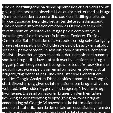
Cookie indstillingerne på denne hjemmeside er aktiveret for at
give dig den bedste oplevelse. Hvis du fortsætter med at bruge
hjemmesiden uden at ændre dine cookie indstillinger eller du
klikker Accepter herunder, betragtes dette som din accept.
Cookiepolitik Information om cookies En cookie er en lille
tekstfil, som et websted kan lægge på din computer, hvis
indstillingerne i din browser (fx Internet Explorer, Firefox,
Chrom eller Safari) tillader det. En cookie er i sig selv ufarlig, og
bruges eksempelvis til: At holde styr på dit besøg – en såkaldt
session – på webstedet. En session-cookie slettes automatisk.
Statistik, hvor der lægges en cookie, der indeholder et nummer,
som kan bruge til at lave statistik over hvilke sider, en bruger
kigger på, om brugeren har besøgt webstedet før osv. Gemme
indstillinger, eksempelvis om en information er blevet vist til
brugere, ting der er føjet til indkøbslister osv. Generelt om
cookies Google Analytics Disse cookies stammer fra Google’s
statistiksystem, og giver os informationer om brugen af vores
websted; hvilke sider kigger vores brugere på, hvor ofte og
hvor længe. Disse informationer bruger vi i den fremtidige
udvikling af webstedet og til opfølgning på vores brug af
annoncering på Google. Vi anvender ikke informationen til
andet end statistik, men da der er tale om et statistiksystem der
er placeret hos Google, sendes statistikdata (sidevisninger m.v.)