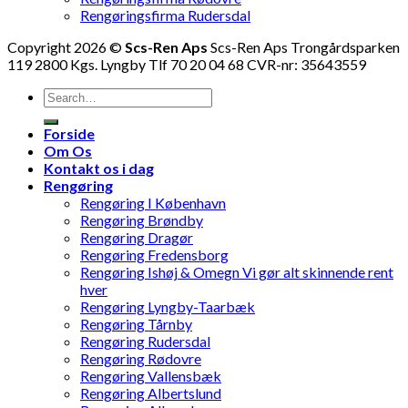
Rengøringsfirma Rudersdal
Copyright 2026 ©
Scs-Ren Aps
Scs-Ren Aps Trongårdsparken
119 2800 Kgs. Lyngby Tlf 70 20 04 68 CVR-nr: 35643559
Forside
Om Os
Kontakt os i dag
Rengøring
Rengøring I København
Rengøring Brøndby
Rengøring Dragør
Rengøring Fredensborg
Rengøring Ishøj & Omegn Vi gør alt skinnende rent
hver
Rengøring Lyngby-Taarbæk
Rengøring Tårnby
Rengøring Rudersdal
Rengøring Rødovre
Rengøring Vallensbæk
Rengøring Albertslund