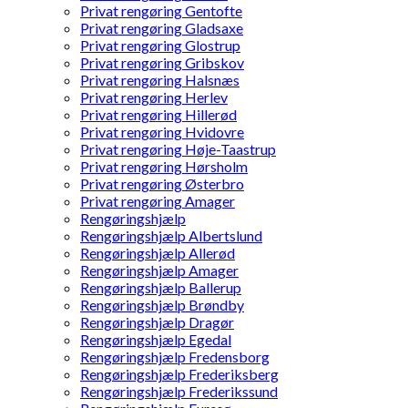
Privat rengøring Gentofte
Privat rengøring Gladsaxe
Privat rengøring Glostrup
Privat rengøring Gribskov
Privat rengøring Halsnæs
Privat rengøring Herlev
Privat rengøring Hillerød
Privat rengøring Hvidovre
Privat rengøring Høje-Taastrup
Privat rengøring Hørsholm
Privat rengøring Østerbro
Privat rengøring Amager
Rengøringshjælp
Rengøringshjælp Albertslund
Rengøringshjælp Allerød
Rengøringshjælp Amager
Rengøringshjælp Ballerup
Rengøringshjælp Brøndby
Rengøringshjælp Dragør
Rengøringshjælp Egedal
Rengøringshjælp Fredensborg
Rengøringshjælp Frederiksberg
Rengøringshjælp Frederikssund