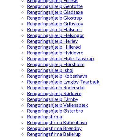
Rengøringshjælp Furesø
Rengøringshjælp Gentofte
Rengøringshjælp Gladsaxe
Rengøringshjælp Glostrup
Rengøringshjælp Gribskov
Rengøringshjælp Halsnæs
Rengøringshjælp Helsingør
Rengøringshjælp Herlev
Rengøringshjælp Hillerød
Rengøringshjælp Hvidovre
Rengøringshjælp Høje-Taastrup
Rengøringshjælp Hørsholm
Rengøringshjælp Ishøj
Rengøringshjælp København
Rengøringshjælp Lyngby-Taarbæk
Rengøringshjælp Rudersdal
Rengøringshjælp Rødovre
Rengøringshjælp Tårnby
Rengøringshjælp Vallensbæk
Rengøringshjælp Østerbro
Rengøringsfirma
Rengøringsfirma København
Rengøringsfirma Brøndby
Rengøringsfirma Ballerup