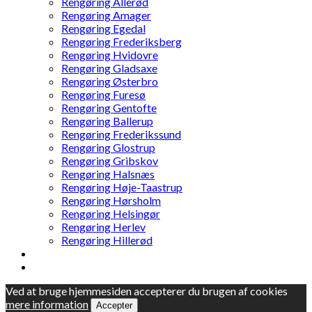
Rengøring Allerød
Rengøring Amager
Rengøring Egedal
Rengøring Frederiksberg
Rengøring Hvidovre
Rengøring Gladsaxe
Rengøring Østerbro
Rengøring Furesø
Rengøring Gentofte
Rengøring Ballerup
Rengøring Frederikssund
Rengøring Glostrup
Rengøring Gribskov
Rengøring Halsnæs
Rengøring Høje-Taastrup
Rengøring Hørsholm
Rengøring Helsingør
Rengøring Herlev
Rengøring Hillerød
Ved at bruge hjemmesiden accepterer du brugen af cookies
mere information
Accepter