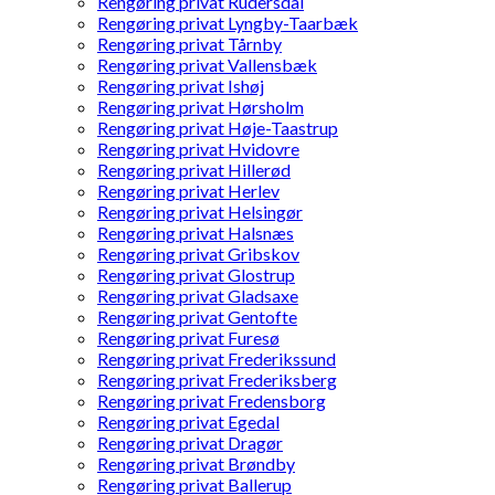
Rengøring privat Rudersdal
Rengøring privat Lyngby-Taarbæk
Rengøring privat Tårnby
Rengøring privat Vallensbæk
Rengøring privat Ishøj
Rengøring privat Hørsholm
Rengøring privat Høje-Taastrup
Rengøring privat Hvidovre
Rengøring privat Hillerød
Rengøring privat Herlev
Rengøring privat Helsingør
Rengøring privat Halsnæs
Rengøring privat Gribskov
Rengøring privat Glostrup
Rengøring privat Gladsaxe
Rengøring privat Gentofte
Rengøring privat Furesø
Rengøring privat Frederikssund
Rengøring privat Frederiksberg
Rengøring privat Fredensborg
Rengøring privat Egedal
Rengøring privat Dragør
Rengøring privat Brøndby
Rengøring privat Ballerup