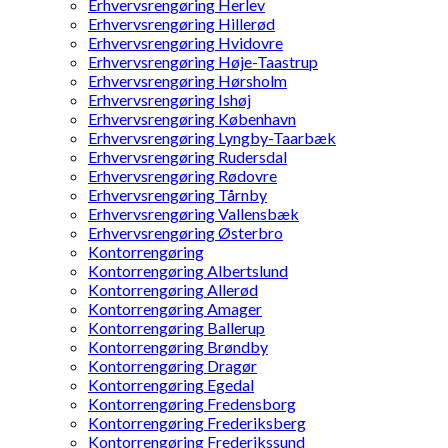
Erhvervsrengøring Herlev
Erhvervsrengøring Hillerød
Erhvervsrengøring Hvidovre
Erhvervsrengøring Høje-Taastrup
Erhvervsrengøring Hørsholm
Erhvervsrengøring Ishøj
Erhvervsrengøring København
Erhvervsrengøring Lyngby-Taarbæk
Erhvervsrengøring Rudersdal
Erhvervsrengøring Rødovre
Erhvervsrengøring Tårnby
Erhvervsrengøring Vallensbæk
Erhvervsrengøring Østerbro
Kontorrengøring
Kontorrengøring Albertslund
Kontorrengøring Allerød
Kontorrengøring Amager
Kontorrengøring Ballerup
Kontorrengøring Brøndby
Kontorrengøring Dragør
Kontorrengøring Egedal
Kontorrengøring Fredensborg
Kontorrengøring Frederiksberg
Kontorrengøring Frederikssund