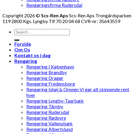
Rengøringsfirma Rudersdal
Copyright 2026 ©
Scs-Ren Aps
Scs-Ren Aps Trongårdsparken
119 2800 Kgs. Lyngby Tlf 70 20 04 68 CVR-nr: 35643559
Forside
Om Os
Kontakt os i dag
Rengøring
Rengøring I København
Rengøring Brøndby
Rengøring Dragør
Rengøring Fredensborg
Rengøring Ishøj & Omegn Vi gør alt skinnende rent
hver
Rengøring Lyngby-Taarbæk
Rengøring Tårnby
Rengøring Rudersdal
Rengøring Rødovre
Rengøring Vallensbæk
Rengøring Albertslund