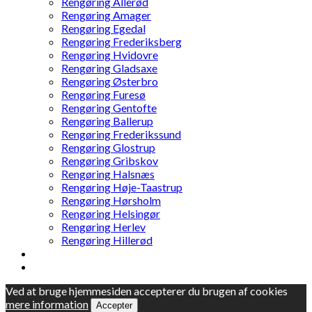
Rengøring Allerød
Rengøring Amager
Rengøring Egedal
Rengøring Frederiksberg
Rengøring Hvidovre
Rengøring Gladsaxe
Rengøring Østerbro
Rengøring Furesø
Rengøring Gentofte
Rengøring Ballerup
Rengøring Frederikssund
Rengøring Glostrup
Rengøring Gribskov
Rengøring Halsnæs
Rengøring Høje-Taastrup
Rengøring Hørsholm
Rengøring Helsingør
Rengøring Herlev
Rengøring Hillerød
Ved at bruge hjemmesiden accepterer du brugen af cookies
mere information
Accepter