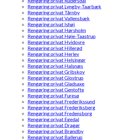
Rengøring privat Rudersdal
Rengøring privat Lyngby-Taarbæk
Rengøring privat Tårnby
Rengøring privat Vallensbæk
Rengøring privat Ishøj
Rengøring privat Hørsholm
Rengøring privat Høje-Taastrup
Rengøring privat Hvidovre
Rengøring privat Hillerød
Rengøring privat Herlev
Rengøring privat Helsingør
Rengøring privat Halsnæs
Rengøring privat Gribskov
Rengøring privat Glostrup
Rengøring privat Gladsaxe
Rengøring privat Gentofte
Rengøring privat Furesø
Rengøring privat Frederikssund
Rengøring privat Frederiksberg
Rengøring privat Fredensborg
Rengøring privat Egedal
Rengøring privat Dragør
Rengøring privat Brøndby
Rengøring privat Ballerup