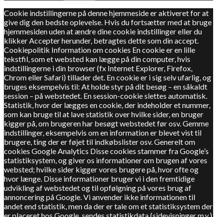
Cookie indstillingerne på denne hjemmeside er aktiveret for at
give dig den bedste oplevelse. Hvis du fortsætter med at bruge
hjemmesiden uden at ændre dine cookie indstillinger eller du
klikker Accepter herunder, betragtes dette som din accept.
Cookiepolitik Information om cookies En cookie er en lille
tekstfil, som et websted kan lægge på din computer, hvis
indstillingerne i din browser (fx Internet Explorer, Firefox,
Chrom eller Safari) tillader det. En cookie er i sig selv ufarlig, og
bruges eksempelvis til: At holde styr på dit besøg – en såkaldt
session – på webstedet. En session-cookie slettes automatisk.
Statistik, hvor der lægges en cookie, der indeholder et nummer,
som kan bruge til at lave statistik over hvilke sider, en bruger
kigger på, om brugeren har besøgt webstedet før osv. Gemme
indstillinger, eksempelvis om en information er blevet vist til
brugere, ting der er føjet til indkøbslister osv. Generelt om
cookies Google Analytics Disse cookies stammer fra Google’s
statistiksystem, og giver os informationer om brugen af vores
websted; hvilke sider kigger vores brugere på, hvor ofte og
hvor længe. Disse informationer bruger vi i den fremtidige
udvikling af webstedet og til opfølgning på vores brug af
annoncering på Google. Vi anvender ikke informationen til
andet end statistik, men da der er tale om et statistiksystem der
er placeret hos Google, sendes statistikdata (sidevisninger m.v.)