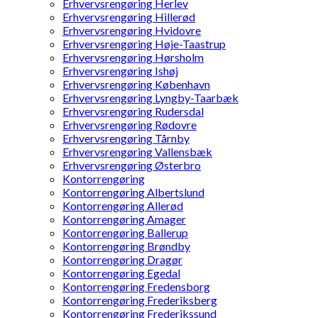
Erhvervsrengøring Herlev
Erhvervsrengøring Hillerød
Erhvervsrengøring Hvidovre
Erhvervsrengøring Høje-Taastrup
Erhvervsrengøring Hørsholm
Erhvervsrengøring Ishøj
Erhvervsrengøring København
Erhvervsrengøring Lyngby-Taarbæk
Erhvervsrengøring Rudersdal
Erhvervsrengøring Rødovre
Erhvervsrengøring Tårnby
Erhvervsrengøring Vallensbæk
Erhvervsrengøring Østerbro
Kontorrengøring
Kontorrengøring Albertslund
Kontorrengøring Allerød
Kontorrengøring Amager
Kontorrengøring Ballerup
Kontorrengøring Brøndby
Kontorrengøring Dragør
Kontorrengøring Egedal
Kontorrengøring Fredensborg
Kontorrengøring Frederiksberg
Kontorrengøring Frederikssund