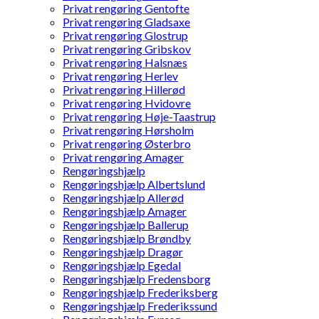
Privat rengøring Gentofte
Privat rengøring Gladsaxe
Privat rengøring Glostrup
Privat rengøring Gribskov
Privat rengøring Halsnæs
Privat rengøring Herlev
Privat rengøring Hillerød
Privat rengøring Hvidovre
Privat rengøring Høje-Taastrup
Privat rengøring Hørsholm
Privat rengøring Østerbro
Privat rengøring Amager
Rengøringshjælp
Rengøringshjælp Albertslund
Rengøringshjælp Allerød
Rengøringshjælp Amager
Rengøringshjælp Ballerup
Rengøringshjælp Brøndby
Rengøringshjælp Dragør
Rengøringshjælp Egedal
Rengøringshjælp Fredensborg
Rengøringshjælp Frederiksberg
Rengøringshjælp Frederikssund