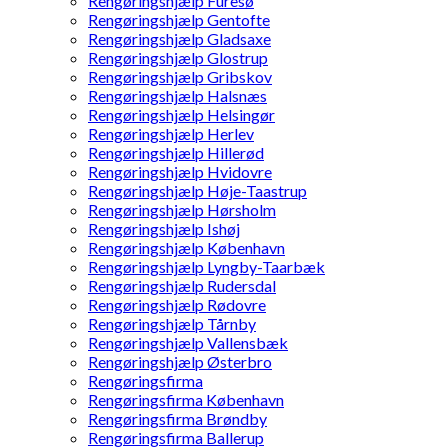
Rengøringshjælp Furesø
Rengøringshjælp Gentofte
Rengøringshjælp Gladsaxe
Rengøringshjælp Glostrup
Rengøringshjælp Gribskov
Rengøringshjælp Halsnæs
Rengøringshjælp Helsingør
Rengøringshjælp Herlev
Rengøringshjælp Hillerød
Rengøringshjælp Hvidovre
Rengøringshjælp Høje-Taastrup
Rengøringshjælp Hørsholm
Rengøringshjælp Ishøj
Rengøringshjælp København
Rengøringshjælp Lyngby-Taarbæk
Rengøringshjælp Rudersdal
Rengøringshjælp Rødovre
Rengøringshjælp Tårnby
Rengøringshjælp Vallensbæk
Rengøringshjælp Østerbro
Rengøringsfirma
Rengøringsfirma København
Rengøringsfirma Brøndby
Rengøringsfirma Ballerup